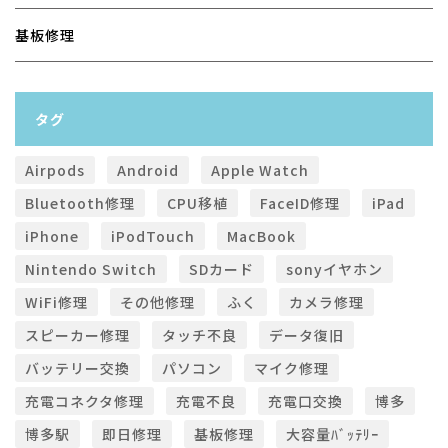
基板修理
タグ
Airpods
Android
Apple Watch
Bluetooth修理
CPU移植
FaceID修理
iPad
iPhone
iPodTouch
MacBook
Nintendo Switch
SDカード
sonyイヤホン
WiFi修理
その他修理
ふく
カメラ修理
スピーカー修理
タッチ不良
データ復旧
バッテリー交換
パソコン
マイク修理
充電コネクタ修理
充電不良
充電口交換
博多
博多駅
即日修理
基板修理
大容量ﾊﾞｯﾃﾘｰ