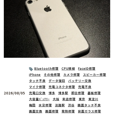
Bluetooth修理
CPU移植
FaceID修理
iPhone
その他修理
カメラ修理
スピーカー修理
タッチ不良
データ復旧
バッテリー交換
マイク修理
充電コネクタ修理
充電不良
2026/08/05
充電口交換
博多
博多駅
即日修理
基板修理
大容量ﾊﾞｯﾃﾘｰ
大阪
来店修理
東京
東淀川
梅田
水没修理
淡路駅
渋谷
画面タッチ不良
画面交換
画面修理
発熱修理
背面ガラス修理