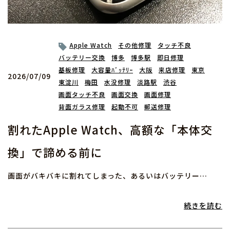
Apple Watch
その他修理
タッチ不良
バッテリー交換
博多
博多駅
即日修理
基板修理
大容量ﾊﾞｯﾃﾘｰ
大阪
来店修理
東京
2026/07/09
東淀川
梅田
水没修理
淡路駅
渋谷
画面タッチ不良
画面交換
画面修理
背面ガラス修理
起動不可
郵送修理
割れたApple Watch、高額な「本体交
換」で諦める前に
画面がバキバキに割れてしまった、あるいはバッテリー…
続きを読む