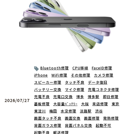
Bluetooth修理
CPU移植
FaceID修理
iPhone
WiFi修理
その他修理
カメラ修理
スピーカー修理
タッチ不良
データ復旧
バッテリー交換
マイク修理
充電コネクタ修理
充電不良
充電口交換
博多
博多駅
即日修理
2026/07/27
基板修理
大容量ﾊﾞｯﾃﾘｰ
大阪
来店修理
東京
東淀川
梅田
水没修理
淡路駅
渋谷
画面タッチ不良
画面交換
画面修理
発熱修理
背面ガラス修理
背面パネル交換
起動不可
起動不良
郵送修理