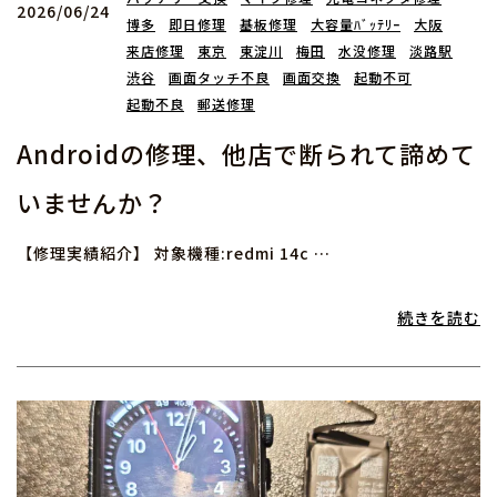
2026/06/24
博多
即日修理
基板修理
大容量ﾊﾞｯﾃﾘｰ
大阪
来店修理
東京
東淀川
梅田
水没修理
淡路駅
渋谷
画面タッチ不良
画面交換
起動不可
起動不良
郵送修理
Androidの修理、他店で断られて諦めて
いませんか？
【修理実績紹介】 対象機種:redmi 14c …
続きを読む