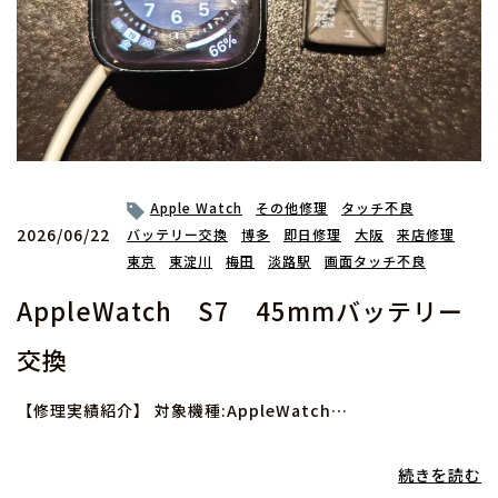
Apple Watch
その他修理
タッチ不良
2026/06/22
バッテリー交換
博多
即日修理
大阪
来店修理
東京
東淀川
梅田
淡路駅
画面タッチ不良
AppleWatch S7 45mmバッテリー
交換
【修理実績紹介】 対象機種:AppleWatch…
続きを読む