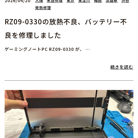
2026/04/20
大阪
来店修理
東京
東淀川
梅田
淡路駅
渋谷
発熱修理
RZ09-0330の放熱不良、バッテリー不
良を修理しました
ゲーミングノートPC RZ09-0330 が、 …
続きを読む