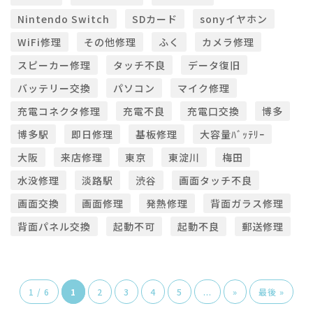
Nintendo Switch
SDカード
sonyイヤホン
WiFi修理
その他修理
ふく
カメラ修理
スピーカー修理
タッチ不良
データ復旧
バッテリー交換
パソコン
マイク修理
充電コネクタ修理
充電不良
充電口交換
博多
博多駅
即日修理
基板修理
大容量ﾊﾞｯﾃﾘｰ
大阪
来店修理
東京
東淀川
梅田
水没修理
淡路駅
渋谷
画面タッチ不良
画面交換
画面修理
発熱修理
背面ガラス修理
背面パネル交換
起動不可
起動不良
郵送修理
1 / 6
1
2
3
4
5
...
»
最後 »