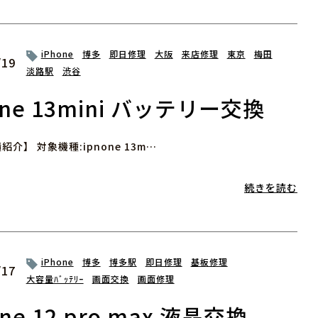
iPhone
博多
即日修理
大阪
来店修理
東京
梅田
/19
淡路駅
渋谷
one 13mini バッテリー交換
介】 対象機種:ipnone 13m…
続きを読む
iPhone
博多
博多駅
即日修理
基板修理
/17
大容量ﾊﾞｯﾃﾘｰ
画面交換
画面修理
one 12 pro max 液晶交換