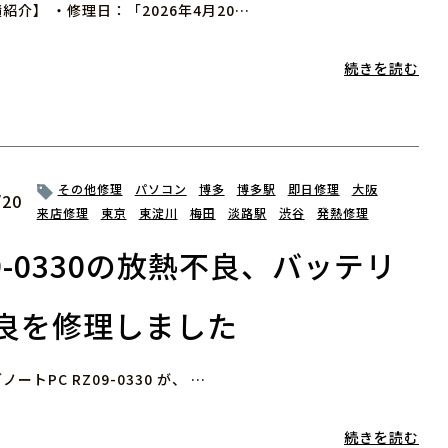
紹介】 ・修理日：「2026年4月20…
続きを読む
その他修理
パソコン
博多
博多駅
即日修理
大阪
/20
来店修理
東京
東淀川
梅田
淡路駅
渋谷
発熱修理
09-0330の放熱不良、バッテリ
良を修理しました
ートPC RZ09-0330 が、 …
続きを読む