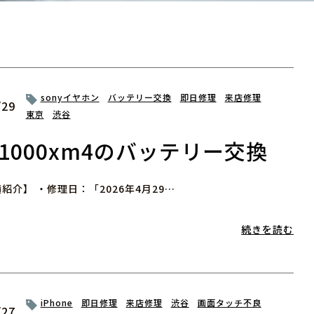
sonyイヤホン
バッテリー交換
即日修理
来店修理
/29
東京
渋谷
－1000xm4のバッテリー交換
紹介】 ・修理日：「2026年4月29…
続きを読む
iPhone
即日修理
来店修理
渋谷
画面タッチ不良
/27