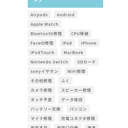
Airpods
Android
Apple Watch
Bluetooth修理
CPU移植
FaceID修理
iPad
iPhone
iPodTouch
MacBook
Nintendo Switch
SDカード
sonyイヤホン
WiFi修理
その他修理
ふく
カメラ修理
スピーカー修理
タッチ不良
データ復旧
バッテリー交換
パソコン
マイク修理
充電コネクタ修理
充電不良
充電口交換
博多