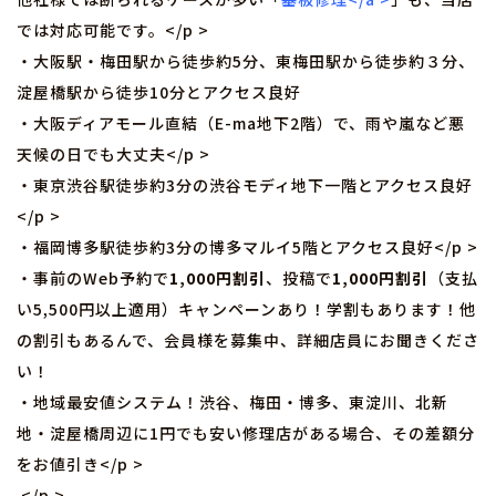
では対応可能です。</p >
・大阪駅・梅田駅から徒歩約5分、東梅田駅から徒歩約３分、
淀屋橋駅から徒歩10分とアクセス良好
・大阪ディアモール直結（E-ma地下2階）で、雨や嵐など悪
天候の日でも大丈夫</p >
・東京渋谷駅徒歩約3分の渋谷モディ地下一階とアクセス良好
</p >
・福岡博多駅徒歩約3分の博多マルイ5階とアクセス良好</p >
・事前のWeb予約で
1,000円割引
、投稿で
1,000円割引
（支払
い5,500円以上適用）キャンペーンあり！学割もあります！他
の割引もあるんで、会員様を募集中、詳細店員にお聞きくださ
い！
・地域最安値システム！渋谷、梅田・博多、東淀川、北新
地・淀屋橋周辺に1円でも安い修理店がある場合、その差額分
をお値引き</p >
</p >