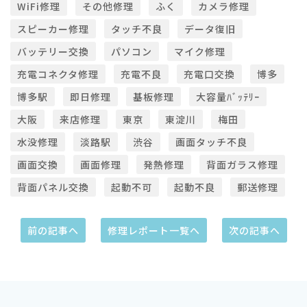
WiFi修理
その他修理
ふく
カメラ修理
スピーカー修理
タッチ不良
データ復旧
バッテリー交換
パソコン
マイク修理
充電コネクタ修理
充電不良
充電口交換
博多
博多駅
即日修理
基板修理
大容量ﾊﾞｯﾃﾘｰ
大阪
来店修理
東京
東淀川
梅田
水没修理
淡路駅
渋谷
画面タッチ不良
画面交換
画面修理
発熱修理
背面ガラス修理
背面パネル交換
起動不可
起動不良
郵送修理
前の記事へ
修理レポート一覧へ
次の記事へ