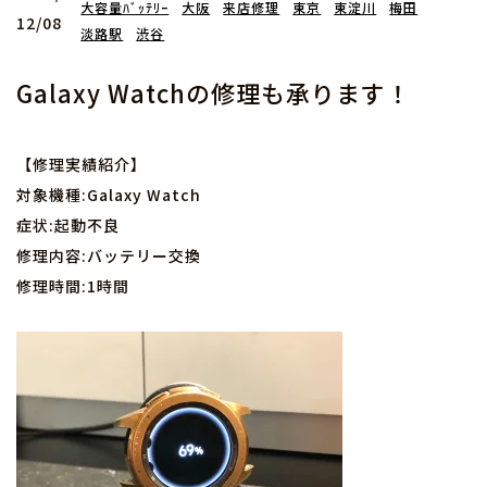
大容量ﾊﾞｯﾃﾘｰ
大阪
来店修理
東京
東淀川
梅田
12/08
淡路駅
渋谷
Galaxy Watchの修理も承ります！
【修理実績紹介】
対象機種:Galaxy Watch
症状:起動不良
修理内容:バッテリー交換
修理時間:1時間