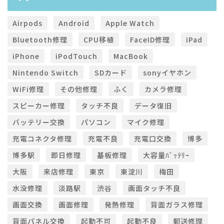
Airpods
Android
Apple Watch
Bluetooth修理
CPU移植
FaceID修理
iPad
iPhone
iPodTouch
MacBook
Nintendo Switch
SDカード
sonyイヤホン
WiFi修理
その他修理
ふく
カメラ修理
スピーカー修理
タッチ不良
データ復旧
バッテリー交換
パソコン
マイク修理
充電コネクタ修理
充電不良
充電口交換
博多
博多駅
即日修理
基板修理
大容量ﾊﾞｯﾃﾘｰ
大阪
来店修理
東京
東淀川
梅田
水没修理
淡路駅
渋谷
画面タッチ不良
画面交換
画面修理
発熱修理
背面ガラス修理
背面パネル交換
起動不可
起動不良
郵送修理