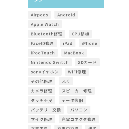
Airpods
Android
Apple Watch
Bluetooth修理
CPU移植
FaceID修理
iPad
iPhone
iPodTouch
MacBook
Nintendo Switch
SDカード
sonyイヤホン
WiFi修理
その他修理
ふく
カメラ修理
スピーカー修理
タッチ不良
データ復旧
バッテリー交換
パソコン
マイク修理
充電コネクタ修理
充電不良
充電口交換
博多