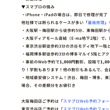
▼スマプロの強み
・iPhone・iPadの場合は、即日で修理が完了
他社様では断られるケースが多い「
基板修理
」
・大阪駅・梅田駅から徒歩約5分、東梅田駅か
・大阪ディアモール直結（E-ma地下2階）で
・東京渋谷駅徒歩約3分の渋谷モディ地下一階
・福岡博多駅徒歩約3分の博多マルイ5階とア
・事前のWeb予約で
1,000円割引
、投稿で
1,0
り！学割もあります！他の割引もあるんで、会
・地域最安値システム！渋谷、梅田・博多、東
場合、その差額分をお値引き
大阪梅田店ご予約は「
スマプロWeb予約フォ
東京渋谷店ご予約は「
スマプロWeb予約フォ