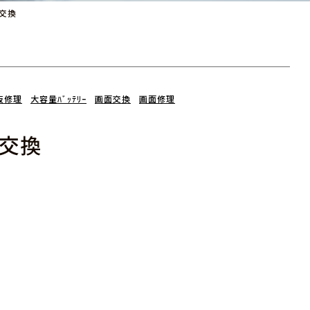
晶交換
板修理
大容量ﾊﾞｯﾃﾘｰ
画面交換
画面修理
液晶交換