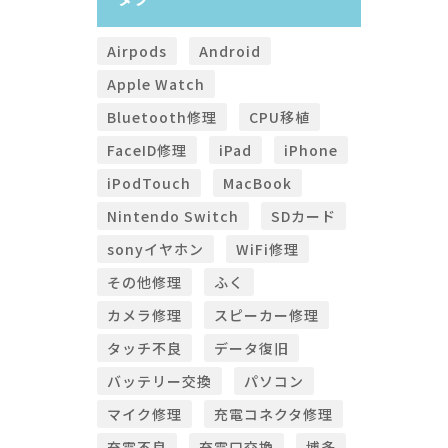
Airpods
Android
Apple Watch
Bluetooth修理
CPU移植
FaceID修理
iPad
iPhone
iPodTouch
MacBook
Nintendo Switch
SDカード
sonyイヤホン
WiFi修理
その他修理
ふく
カメラ修理
スピーカー修理
タッチ不良
データ復旧
バッテリー交換
パソコン
マイク修理
充電コネクタ修理
充電不良
充電口交換
博多