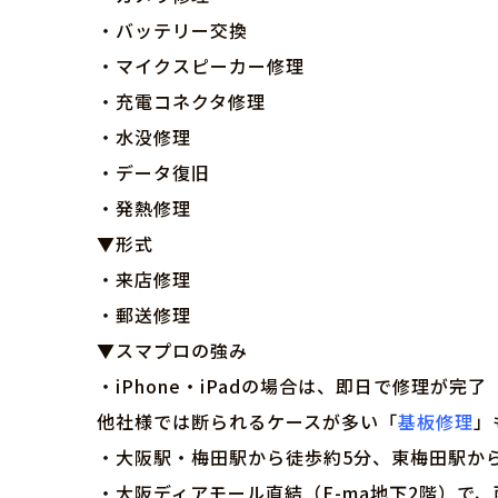
・バッテリー交換
・マイクスピーカー修理
・充電コネクタ修理
・水没修理
・データ復旧
・発熱修理
▼形式
・来店修理
・郵送修理
▼スマプロの強み
・iPhone・iPadの場合は、即日で修理が完了
他社様では断られるケースが多い「
基板修理
」
・大阪駅・梅田駅から徒歩約5分、東梅田駅か
・大阪ディアモール直結（E-ma地下2階）で