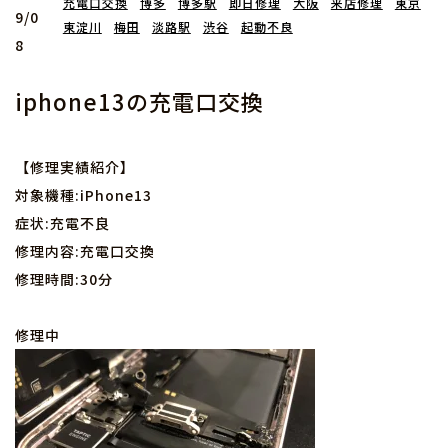
充電口交換
博多
博多駅
即日修理
大阪
来店修理
東京
9/0
東淀川
梅田
淡路駅
渋谷
起動不良
8
iphone13の充電口交換
【修理実績紹介】
対象機種:iPhone13
症状:充電不良
修理内容:充電口交換
修理時間:30分
修理中