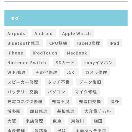
タグ
Airpods
Android
Apple Watch
Bluetooth修理
CPU移植
FaceID修理
iPad
iPhone
iPodTouch
MacBook
Nintendo Switch
SDカード
sonyイヤホン
WiFi修理
その他修理
ふく
カメラ修理
スピーカー修理
タッチ不良
データ復旧
バッテリー交換
パソコン
マイク修理
充電コネクタ修理
充電不良
充電口交換
博多
博多駅
即日修理
基板修理
大容量ﾊﾞｯﾃﾘｰ
大阪
来店修理
東京
東淀川
梅田
水没修理
淡路駅
渋谷
画面タッチ不良