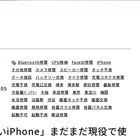
Bluetooth修理
CPU移植
FaceID修理
iPhone
その他修理
カメラ修理
スピーカー修理
タッチ不良
データ復旧
バッテリー交換
マイク修理
充電コネクタ修理
充電不良
充電口交換
博多
博多駅
即日修理
基板修理
/05
大容量ﾊﾞｯﾃﾘｰ
大阪
来店修理
東京
東淀川
梅田
水没修理
淡路駅
渋谷
画面タッチ不良
画面交換
画面修理
発熱修理
背面ガラス修理
背面パネル交換
起動不可
起動不良
郵送修理
いiPhone」まだまだ現役で使