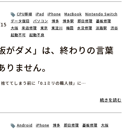
CPU移植
iPad
iPhone
MacBook
Nintendo Switch
データ復旧
パソコン
博多
博多駅
即日修理
基板修理
/15
大阪
来店修理
東京
東淀川
梅田
水没修理
淡路駅
渋谷
起動不可
起動不良
板がダメ」は、終わりの言葉
ありません。
捨ててしまう前に「0.1ミリの職人技」に…
続きを読む
Android
iPhone
博多
即日修理
基板修理
大阪