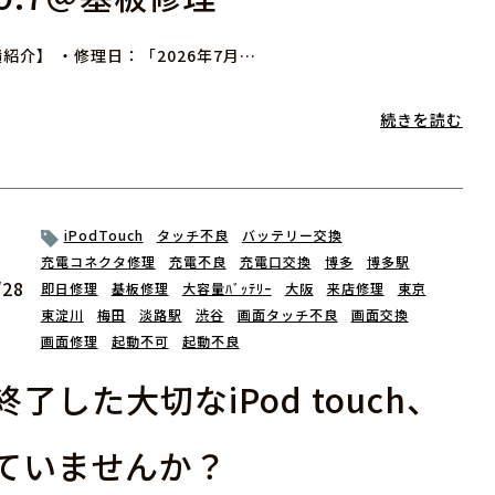
紹介】 ・修理日：「2026年7月…
続きを読む
iPodTouch
タッチ不良
バッテリー交換
充電コネクタ修理
充電不良
充電口交換
博多
博多駅
/28
即日修理
基板修理
大容量ﾊﾞｯﾃﾘｰ
大阪
来店修理
東京
東淀川
梅田
淡路駅
渋谷
画面タッチ不良
画面交換
画面修理
起動不可
起動不良
了した大切なiPod touch、
ていませんか？