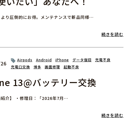
使いたい」あなたへ！
るより圧倒的にお得。メンテナンスで新品同様…
続きを読む
Airpods
Android
iPhone
データ復旧
充電不良
/26
充電口交換
博多
画面修理
起動不良
one 13@バッテリー交換
紹介】 ・修理日：「2026年7月…
続きを読む