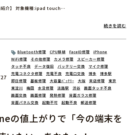
介】 対象機種:ipad touch…
続きを読む
Bluetooth修理
CPU移植
FaceID修理
iPhone
WiFi修理
その他修理
カメラ修理
スピーカー修理
タッチ不良
データ復旧
バッテリー交換
マイク修理
充電コネクタ修理
充電不良
充電口交換
博多
博多駅
/27
即日修理
基板修理
大容量ﾊﾞｯﾃﾘｰ
大阪
来店修理
東京
東淀川
梅田
水没修理
淡路駅
渋谷
画面タッチ不良
画面交換
画面修理
発熱修理
背面ガラス修理
背面パネル交換
起動不可
起動不良
郵送修理
honeの値上がりで「今の端末を