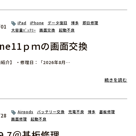
iPad
iPhone
データ復旧
博多
即日修理
/01
大容量ﾊﾞｯﾃﾘｰ
画面交換
起動不良
one11ｐｍの画面交換
紹介】 ・修理日：「2026年8月…
続きを読む
Airpods
バッテリー交換
充電不良
博多
基板修理
/28
画面修理
起動不良
d9.7＠基板修理