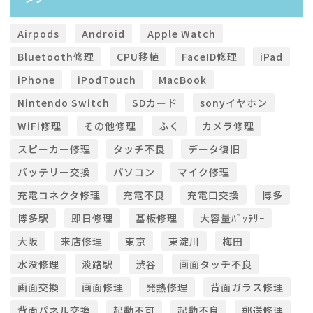
Airpods
Android
Apple Watch
Bluetooth修理
CPU移植
FaceID修理
iPad
iPhone
iPodTouch
MacBook
Nintendo Switch
SDカード
sonyイヤホン
WiFi修理
その他修理
ふく
カメラ修理
スピーカー修理
タッチ不良
データ復旧
バッテリー交換
パソコン
マイク修理
充電コネクタ修理
充電不良
充電口交換
博多
博多駅
即日修理
基板修理
大容量ﾊﾞｯﾃﾘｰ
大阪
来店修理
東京
東淀川
梅田
水没修理
淡路駅
渋谷
画面タッチ不良
画面交換
画面修理
発熱修理
背面ガラス修理
背面パネル交換
起動不可
起動不良
郵送修理