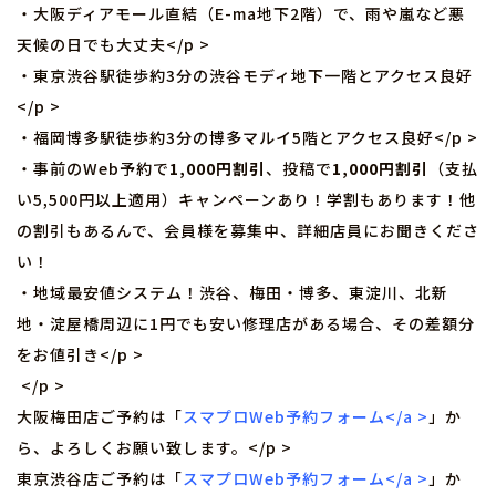
・大阪ディアモール直結（E-ma地下2階）で、雨や嵐など悪
天候の日でも大丈夫</p >
・東京渋谷駅徒歩約3分の渋谷モディ地下一階とアクセス良好
</p >
・福岡博多駅徒歩約3分の博多マルイ5階とアクセス良好</p >
・事前のWeb予約で
1,000円割引
、投稿で
1,000円割引
（支払
い5,500円以上適用）キャンペーンあり！学割もあります！他
の割引もあるんで、会員様を募集中、詳細店員にお聞きくださ
い！
・地域最安値システム！渋谷、梅田・博多、東淀川、北新
地・淀屋橋周辺に1円でも安い修理店がある場合、その差額分
をお値引き</p >
</p >
大阪梅田店ご予約は「
スマプロWeb予約フォーム</a >
」か
ら、よろしくお願い致します。</p >
東京渋谷店ご予約は「
スマプロWeb予約フォーム</a >
」か