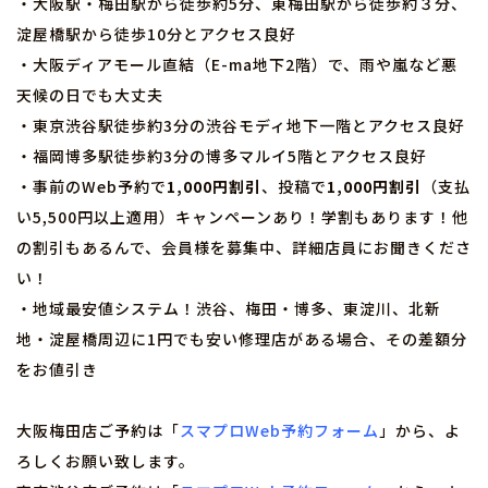
・大阪駅・梅田駅から徒歩約5分、東梅田駅から徒歩約３分、
淀屋橋駅から徒歩10分とアクセス良好
・大阪ディアモール直結（E-ma地下2階）で、雨や嵐など悪
天候の日でも大丈夫
・東京渋谷駅徒歩約3分の渋谷モディ地下一階とアクセス良好
・福岡博多駅徒歩約3分の博多マルイ5階とアクセス良好
・事前のWeb予約で
1,000円割引
、投稿で
1,000円割引
（支払
い5,500円以上適用）キャンペーンあり！学割もあります！他
の割引もあるんで、会員様を募集中、詳細店員にお聞きくださ
い！
・地域最安値システム！渋谷、梅田・博多、東淀川、北新
地・淀屋橋周辺に1円でも安い修理店がある場合、その差額分
をお値引き
大阪梅田店ご予約は「
スマプロWeb予約フォーム
」から、よ
ろしくお願い致します。