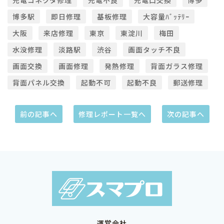
充電コネクタ修理
充電不良
充電口交換
博多
博多駅
即日修理
基板修理
大容量ﾊﾞｯﾃﾘｰ
大阪
来店修理
東京
東淀川
梅田
水没修理
淡路駅
渋谷
画面タッチ不良
画面交換
画面修理
発熱修理
背面ガラス修理
背面パネル交換
起動不可
起動不良
郵送修理
前の記事へ
修理レポート一覧へ
次の記事へ
運営会社