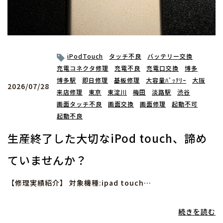
iPodTouch
タッチ不良
バッテリー交換
充電コネクタ修理
充電不良
充電口交換
博多
博多駅
即日修理
基板修理
大容量ﾊﾞｯﾃﾘｰ
大阪
2026/07/28
来店修理
東京
東淀川
梅田
淡路駅
渋谷
画面タッチ不良
画面交換
画面修理
起動不可
起動不良
生産終了した大切なiPod touch、諦め
ていませんか？
【修理実績紹介】 対象機種:ipad touch…
続きを読む