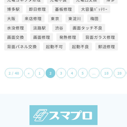
博多駅
即日修理
基板修理
大容量ﾊﾞｯﾃﾘｰ
大阪
来店修理
東京
東淀川
梅田
水没修理
淡路駅
渋谷
画面タッチ不良
画面交換
画面修理
発熱修理
背面ガラス修理
背面パネル交換
起動不可
起動不良
郵送修理
2 / 40
«
1
2
3
4
5
...
10
20