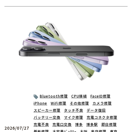
Bluetooth修理
CPU移植
FaceID修理
iPhone
WiFi修理
その他修理
カメラ修理
スピーカー修理
タッチ不良
データ復旧
バッテリー交換
マイク修理
充電コネクタ修理
充電不良
充電口交換
博多
博多駅
即日修理
2026/07/27
基板修理
大容量ﾊﾞｯﾃﾘｰ
大阪
来店修理
東京