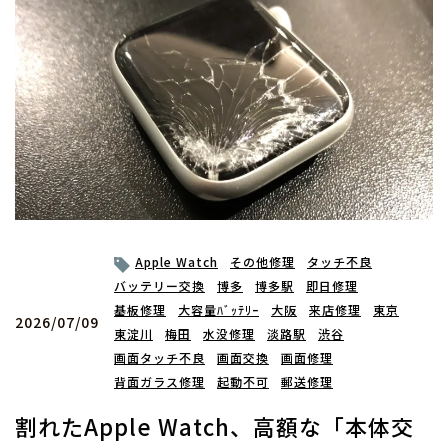
Apple Watch
その他修理
タッチ不良
バッテリー交換
博多
博多駅
即日修理
基板修理
大容量ﾊﾞｯﾃﾘｰ
大阪
来店修理
東京
2026/07/09
東淀川
梅田
水没修理
淡路駅
渋谷
画面タッチ不良
画面交換
画面修理
背面ガラス修理
起動不可
郵送修理
割れたApple Watch、高額な「本体交