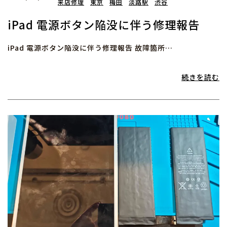
来店修理
東京
梅田
淡路駅
渋谷
iPad 電源ボタン陥没に伴う修理報告
iPad 電源ボタン陥没に伴う修理報告 故障箇所…
続きを読む