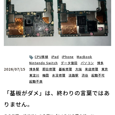
CPU移植
iPad
iPhone
MacBook
Nintendo Switch
データ復旧
パソコン
博多
2026/07/15
博多駅
即日修理
基板修理
大阪
来店修理
東京
東淀川
梅田
水没修理
淡路駅
渋谷
起動不可
起動不良
「基板がダメ」は、終わりの言葉ではあ
りません。