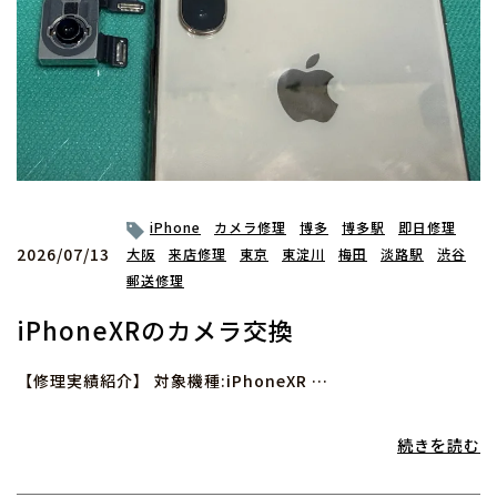
iPhone
カメラ修理
博多
博多駅
即日修理
2026/07/13
大阪
来店修理
東京
東淀川
梅田
淡路駅
渋谷
郵送修理
iPhoneXRのカメラ交換
【修理実績紹介】 対象機種:iPhoneXR …
続きを読む