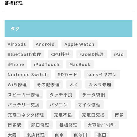
基板修理
タグ
Airpods
Android
Apple Watch
Bluetooth修理
CPU移植
FaceID修理
iPad
iPhone
iPodTouch
MacBook
Nintendo Switch
SDカード
sonyイヤホン
WiFi修理
その他修理
ふく
カメラ修理
スピーカー修理
タッチ不良
データ復旧
バッテリー交換
パソコン
マイク修理
充電コネクタ修理
充電不良
充電口交換
博多
博多駅
即日修理
基板修理
大容量ﾊﾞｯﾃﾘｰ
大阪
来店修理
東京
東淀川
梅田