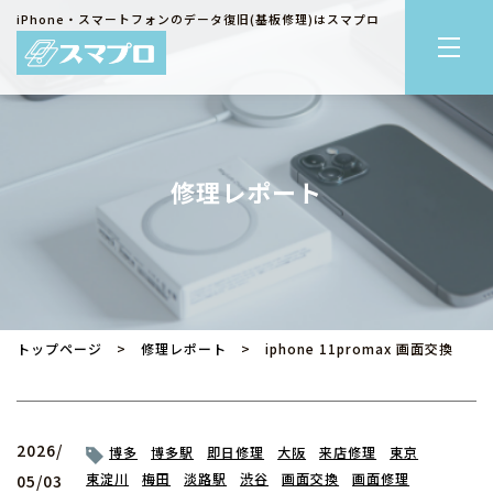
iPhone・スマートフォンのデータ復旧(基板修理)はスマプロ
修理レポート
トップページ
>
修理レポート
> iphone 11promax 画面交換
2026/
博多
博多駅
即日修理
大阪
来店修理
東京
東淀川
梅田
淡路駅
渋谷
画面交換
画面修理
05/03