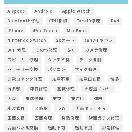
Airpods
Android
Apple Watch
Bluetooth修理
CPU移植
FaceID修理
iPad
iPhone
iPodTouch
MacBook
Nintendo Switch
SDカード
sonyイヤホン
WiFi修理
その他修理
ふく
カメラ修理
スピーカー修理
タッチ不良
データ復旧
バッテリー交換
パソコン
マイク修理
充電コネクタ修理
充電不良
充電口交換
博多
博多駅
即日修理
基板修理
大容量ﾊﾞｯﾃﾘｰ
大阪
来店修理
東京
東淀川
梅田
水没修理
淡路駅
渋谷
画面タッチ不良
画面交換
画面修理
発熱修理
背面ガラス修理
背面パネル交換
起動不可
起動不良
郵送修理